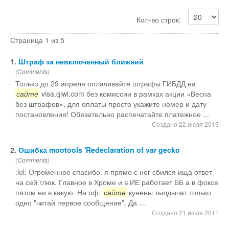
Кол-во строк:
Юмор
Страница 1 из 5
Акции
1.
Штраф за невключенный ближний
(Comments)
Только до 29 апреля оплачивайте штрафы ГИБДД на
Мысли
сайте
visa.qiwi.com без комиссии в рамках акции «Весна
без штрафов», для оплаты просто укажите номер и дату
постановления! Обязательно распечатайте платежное ...
Языки
Создано 22 июля 2013
Lietuviškai
2.
Ошибка mootools 'Redeclaration of var gecko
(Comments)
:lol: Огроменное спасибо. я прямо с ног сбился ища ответ
English
на сей глюк. Главное в Хроме и в ИЕ работает ББ а в фоксе
пятом ни в какую. На оф.
сайте
кунены тылдычат только
одно "читай первое сообщение". Да ...
Deutsch
Создано 21 июля 2011