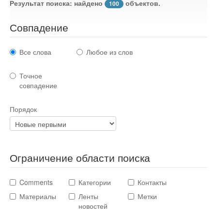
Результат поиска: найдено
объектов.
100
Стихотворения
Совпадение
Контакты
Детям
Все слова
Любое из слов
Информационные технологии
Точное
совпадение
Авто
Порядок
Кино
Кулинария
Ограничение области поиска
Comments
Категории
Контакты
Своё дело
Материалы
Ленты
Метки
новостей
Это интересно