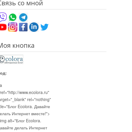
Связь со мной
Моя кнопка
од:
a
ref="http://www.ecolora.ru"
arget="_blank" rel="nothing"
itle="Блог Ecolora. Давайте
елать Интернет вместе!">
img alt="Блог Ecolora.
авайте делать Интернет