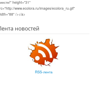
месте!" height="31"
rc="http://www.ecolora.ru/images/ecolora_ru.gif"
idth="88" /></a>
Лента новостей
RSS-лента