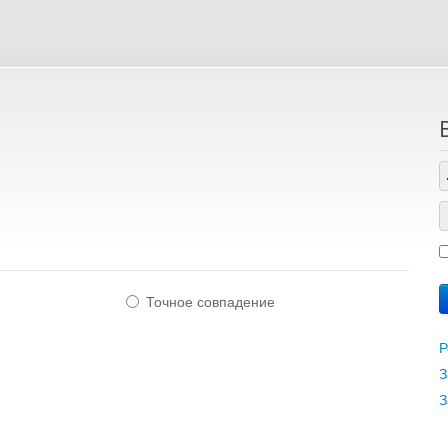
Точное совпадение
Р
З
З