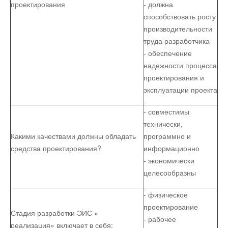
проектирования
- должна
Остальное
способствовать росту
производительности
труда разработчика
- обеспечение
надежности процесса
проектирования и
эксплуатации проекта
- совместимы
технически,
Какими качествами должны обладать
программно и
средства проектирования?
информационно
- экономически
целесообразны
- физическое
проектирование
Стадия разработки ЭИС «
- рабочее
реализация» включает в себя: