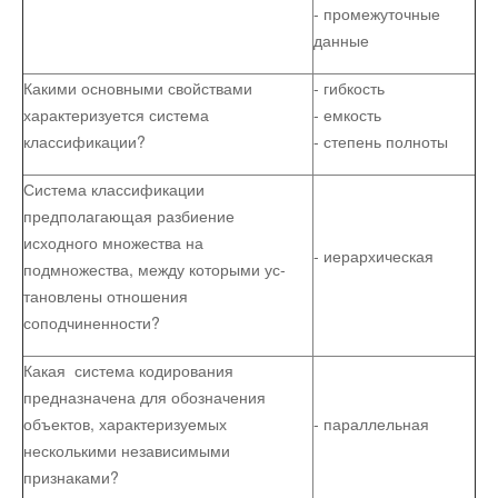
- промежуточные
дан­ные
Какими основными свойствами
- гибкость
характеризуется система
- емкость
классификации?
- степень полноты
Система классификации
предполагающая разбие­ние
исходного множества на
- иерархическая
подмножества, между которыми ус­
тановлены отношения
соподчиненности?
Какая система кодирования
предназначена для обозначения
объектов, характеризуемых
- параллельная
несколькими независи­мыми
признаками?