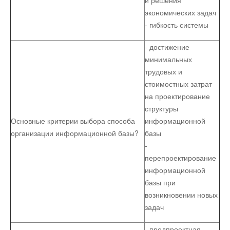
и решения
экономических задач
- гибкость системы
- достижение
минимальных
трудовых и
стоимостных затрат
на проектирование
структуры
Основные критерии выбора способа
информационной
организации информационной базы?
базы
-
перепроектирование
информационной
базы при
возникновении новых
задач
- предпроектная