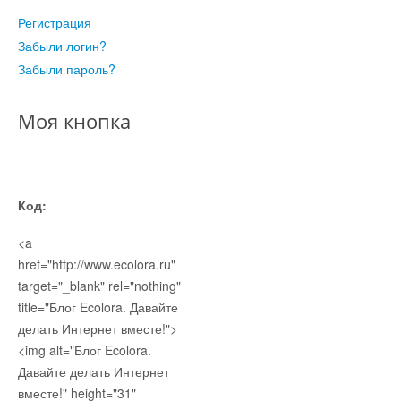
Регистрация
Забыли логин?
Забыли пароль?
Моя кнопка
Код:
<a
href="http://www.ecolora.ru"
target="_blank" rel="nothing"
title="Блог Ecolora. Давайте
делать Интернет вместе!">
<img alt="Блог Ecolora.
Давайте делать Интернет
вместе!" height="31"