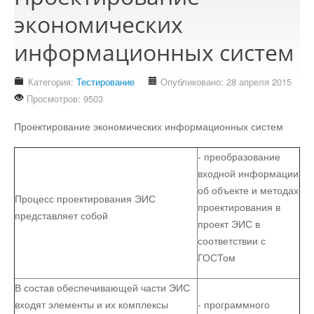
Стихотворения
экономических
информационных систем
Контакты
Детям
Категория:
Тестирование
Опубликовано: 28 апреля 2015
Информационные технологии
Просмотров: 9503
Проектирование экономических информационных систем
Авто
- преобразование
входной информации
Кино
об объекте и методах
Процесс проектирования ЭИС
проектирования в
представляет собой
проект ЭИС в
Кулинария
соответствии с
ГОСТом
Своё дело
В состав обеспечивающей части ЭИС
входят элементы и их комплексы
- программного
Это интересно