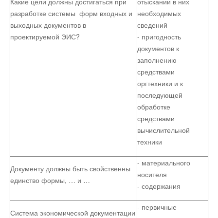
Какие цели должны достигаться при
отыскании в них
разработке системы форм входных и
необходимых
выходных документов в
сведений
проектируемой ЭИС?
- пригодность
документов к
заполнению
средствами
оргтехники и к
последующей
обработке
средствами
вычислитель­ной
техники
- материального
Документу должны быть свойственны
носителя
единство формы, … и …
- содержания
- первичные
Система экономической документации