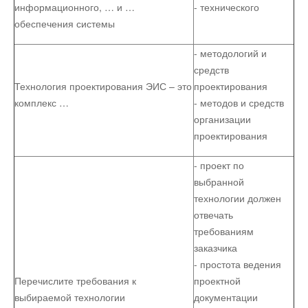
информационного, … и …
- технического
обеспечения системы
Юмор
- методологий и
средств
Акции
Технология проектирования ЭИС – это
проектирования
комплекс …
- методов и средств
Мысли
организации
проектирования
Языки
- проект по
выбранной
технологии должен
Lietuviškai
отвечать
требованиям
English
заказчика
- простота ведения
Перечислите требования к
проектной
Deutsch
выбираемой технологии
документации