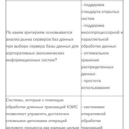
- поддержка
стандарта открытых
систем
- поддержка
По каким критериям основывается
многопроцессорной и
анализ рынка серверов баз данных
параллельной
при выборе сервера базы данных для
обработки данных
корпоративных экономических
- оптимальное
информационных систем?
хранение
распределенных
данных
- простота
использования
Системы, которые с помощью
обработки длинных транзакций КЭИС
- системами
позволяют управлять достаточно
оперативной
сложными цепочками операций
обработки
делового процесса как единым целым
транзакций