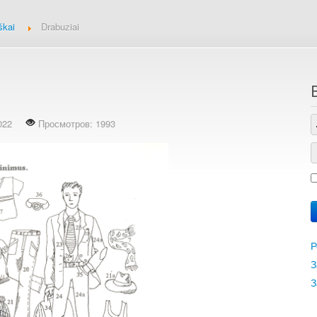
škai
Drabuziai
2022
Просмотров: 1993
Р
З
З