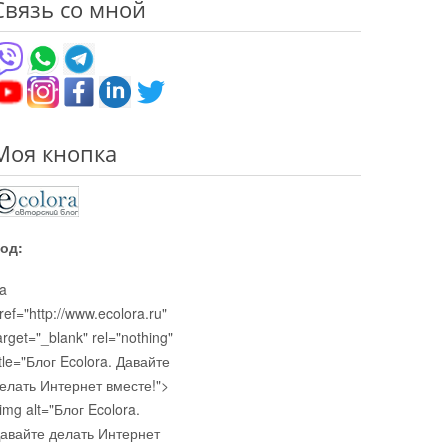
Связь со мной
Моя кнопка
од:
a
ref="http://www.ecolora.ru"
arget="_blank" rel="nothing"
itle="Блог Ecolora. Давайте
елать Интернет вместе!">
img alt="Блог Ecolora.
авайте делать Интернет