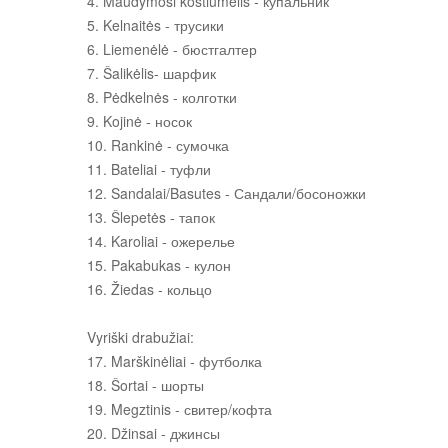
4. Maudymosi kostiumėlis - купальник
5. Kelnaitės - трусики
6. Liemenėlė - бюстгалтер
7. Šalikėlis- шарфик
8. Pėdkelnės - колготки
9. Kojinė - носок
10. Rankinė - сумочка
11. Bateliai - туфли
12. Sandalai/Basutes - Сандали/босоножки
13. Šlepetės - тапок
14. Karoliai - ожерелье
15. Pakabukas - кулон
16. Žiedas - кольцо
Vyriški drabužiai:
17. Marškinėliai - футболка
18. Šortai - шорты
19. Megztinis - свитер/кофта
20. Džinsai - джинсы