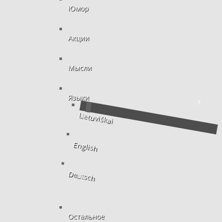
Юмор
Акции
Мысли
Языки
Lietuviškai
English
Deutsch
Остальное