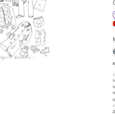
К
<
h
t
t
д
<
Д