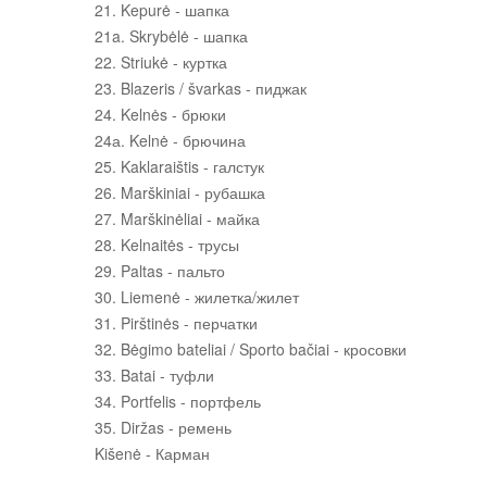
21. Kepurė - шапка
21a. Skrybėlė - шапка
22. Striukė - куртка
23. Blazeris / švarkas - пиджак
24. Kelnės - брюки
24а. Kelnė - брючина
25. Kaklaraištis - галстук
26. Marškiniai - рубашка
27. Marškinėliai - майка
28. Kelnaitės - трусы
29. Paltas - пальто
30. Liemenė - жилетка/жилет
31. Pirštinės - перчатки
32. Bėgimo bateliai / Sporto bačiai - кросовки
33. Batai - туфли
34. Portfelis - портфель
35. Diržas - ремень
Kišenė - Карман