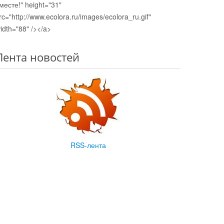
месте!" height="31"
rc="http://www.ecolora.ru/images/ecolora_ru.gif"
idth="88" /></a>
Лента новостей
RSS-лента