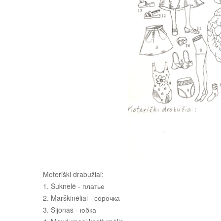
Moteriški drabužiai:
1. Suknelė - платье
2. Marškinėliai - сорочка
3. Sijonas - юбка