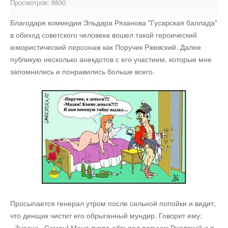
Просмотров: 8830
Стихотворения
Благодаря коммедии Эльдара Рязанова "Гусарская баллада"
в обиход советского человека вошел такой героический
Контакты
Детям
юмористический персонаж как Поручик Ржевский. Далее
публикую несколько анекдотов с его участием, которые мне
Информационные технологии
запомнились и понравились больше всего.
Авто
Кино
Кулинария
Своё дело
Просыпается генерал утром после сильной попойки и видит,
что денщик чистит его обрыганный мундир. Говорит ему:
Это интересно
- Знаешь, Семен! Меня вчера обрыгал поручик Ржевский и я