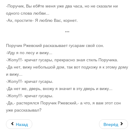
-Поручик, Вы еб#те меня уже два часа, но не сказали ни
Остальное
одного слова любви...
-Ах, простите- Я люблю Вас, корнет.
***
Поручик Ржевский расказывает гусарам свой сон.
-Иду я по лесу и вижу...
-Жопу!!!- кричат гусары, прекрасно зная стиль Поручика.
-Да нет, вижу небольшой дом, так вот подхожу я к этому дому
и вижу...
-Жопу!!!- кричат гусары.
-Да нет же, дверь, вхожу я значит в эту дверь и вижу...
-Жопу!!!- кричат гусары.
-Да,- растерялся Поручик Ржевский,- а что, я вам этот сон
уже рассказывал?
Назад
Вперёд