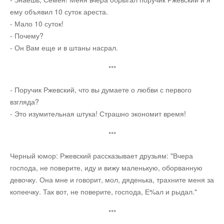
ему объявил 10 суток ареста.
- Мало 10 суток!
Юмор
- Почему?
- Он Вам еще и в штаны насрал.
Акции
***
Мысли
- Поручик Ржевский, что вы думаете о любви с первого
взгляда?
- Это изумительная штука! Страшно экономит время!
Языки
***
Lietuviškai
Черный юмор: Ржевский рассказывает друзьям: "Вчера
господа, не поверите, иду и вижу маленькую, оборванную
English
девочку. Она мне и говорит, мол, дяденька, трахните меня за
копеечку. Так вот, не поверите, господа, Е%ал и рыдал."
Deutsch
***