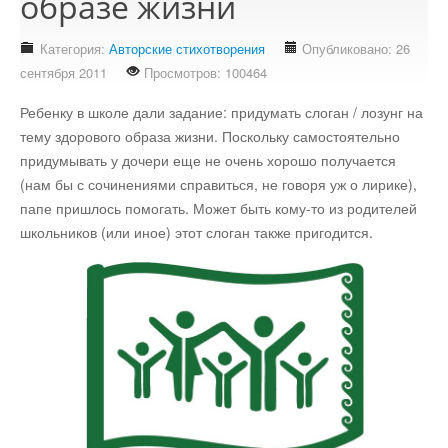
образе жизни
Стихотворения
Категория:
Авторские стихотворения
Опубликовано: 26
Контакты
сентября 2011
Просмотров: 100464
Детям
Ребенку в школе дали задание: придумать слоган / лозунг на
тему здорового образа жизни. Поскольку самостоятельно
Информационные технологии
придумывать у дочери еще не очень хорошо получается
(нам бы с сочинениями справиться, не говоря уж о лирике),
Авто
папе пришлось помогать. Может быть кому-то из родителей
школьников (или иное) этот слоган также пригодится.
Кино
Кулинария
Своё дело
Это интересно