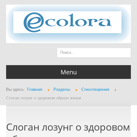
Menu
Вы здесь:
Главная
Разделы
Стихотворения
Главная страница
Слоган лозунг о здоровом образе жизни
Слоган лозунг о здоровом
Разделы