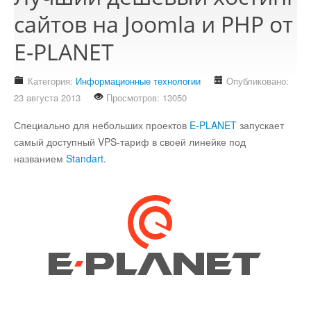
Стихотворения
сайтов на Joomla и PHP от
E-PLANET
Контакты
Детям
Категория:
Информационные технологии
Опубликовано:
Информационные технологии
23 августа 2013
Просмотров: 13050
Специально для небольших проектов
E-PLANET
запускает
Авто
самый доступный VPS-тариф в своей линейке под
названием
Standart
.
Кино
Кулинария
Своё дело
Это интересно