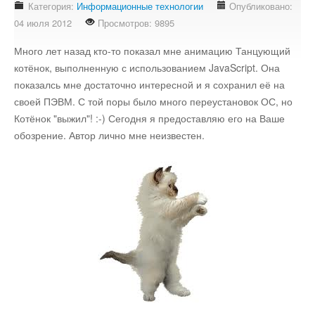
Категория:
Информационные технологии
Опубликовано:
Стихотворения
04 июля 2012
Просмотров: 9895
Контакты
Много лет назад кто-то показал мне анимацию Танцующий
Детям
котёнок, выполненную с использованием JavaScript. Она
показалсь мне достаточно интересной и я сохранил её на
Информационные технологии
своей ПЭВМ. С той поры было много переустановок ОС, но
Котёнок "выжил"! :-) Сегодня я предоставляю его на Ваше
обозрение. Автор лично мне неизвестен.
Авто
Кино
Кулинария
Своё дело
Это интересно