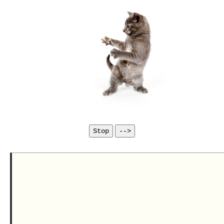
Юмор
Акции
Мысли
Языки
Lietuviškai
English
,

Deutsch
,cTRCc,
