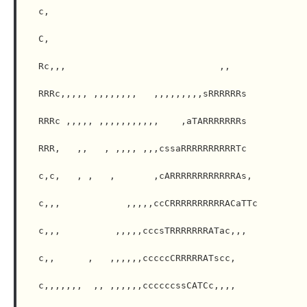
cRRRRRRC

Остальное
,aRRRRRRRa

cRRRRRRACc

,cTRRRRRACs,

,  aRRRRRRCccc,

                                                   
sRRRRRRRTs,,c,

,,,TRRRRRRRCc,,c,

                                                         
,cCRRRRRRAsc,,c,

                                                    ,,,,  ,,,,,  ,
,,CRRRRTs, ,sc

                                 ,sRRACs,           ,,,,, ,,,  , ,,       
cccccc, cCs

                                cRRRRRRRRRRRRRRTsc,  ,,,,,       , ,,        
,,,,,sAs

                                cRRRRRRRRRRRRRRRACc,,,,,,,,,,,   ,,,,      