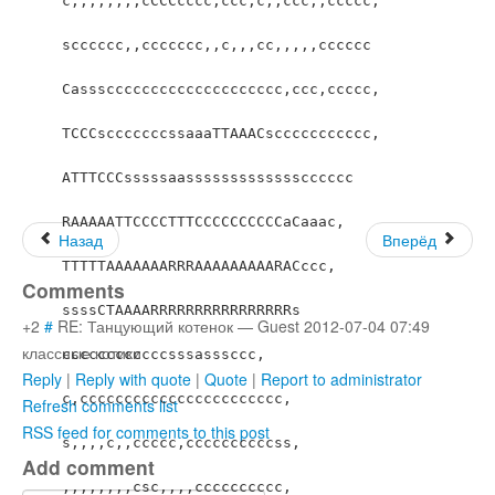
,       ,  ,,,ccccc,

                                         ,ssccccccccccccccCRRRRRARRa     
,,,,,,,,,,,ccaac

                                         ,ascc,cccccc,,,,cccccccc,,,    
,,ccc,,,,cccccsss,

                                       cTTasc,,,,,,,,,c,,,,,,,,cc,,,, 
,,,,,cccc,cccccsc,

                                       aRACssc,,,,,,,,,,,,,,,,,c
c,,,,,,,,,,ccsc,cccccsc

                                       sATCassccc,,,,,,,,,,,,
c,,,,,,,,,ccccssascccaCc

Назад
Вперёд
                                       sRACaascc,,,,,,,cc,,,,csaCsccc
ccccccssssaCTARC

Comments
                                       sRTCasccc,,,c,,ccaascccccscccc
cccccssaCAAs,ccc

+2
#
RE: Танцующий котенок
—
Guest
2012-07-04 07:49
                                       sAACCCsccccssscsaCTCscccccssss
классные котики
sssCCTTTTTTc,

Reply
|
Reply with quote
|
Quote
|
Report to administrator
                                       sTTCTTCsccsaCassssssssssssCCCa
CCTAARTTascss,

Refresh comments list
                                           ,TTTCCCCCCCCCCTCTTRRRAAARR
RSS feed for comments to this post
ACaaaCacccccc,

Add comment
                                               ,TRRRRRRRRRRRACasaaaCa
asssssccccccccc,
