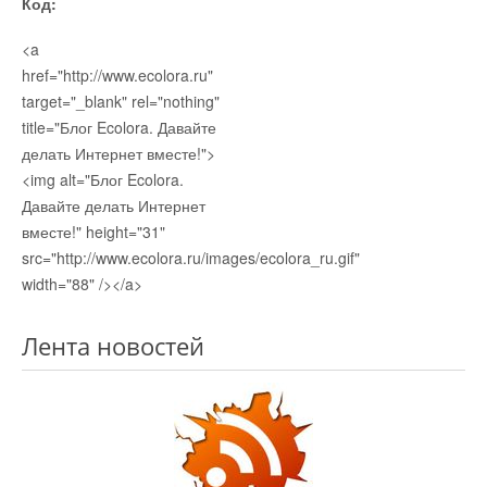
Код:
<a
href="http://www.ecolora.ru"
target="_blank" rel="nothing"
title="Блог Ecolora. Давайте
делать Интернет вместе!">
<img alt="Блог Ecolora.
Давайте делать Интернет
вместе!" height="31"
src="http://www.ecolora.ru/images/ecolora_ru.gif"
width="88" /></a>
Лента новостей