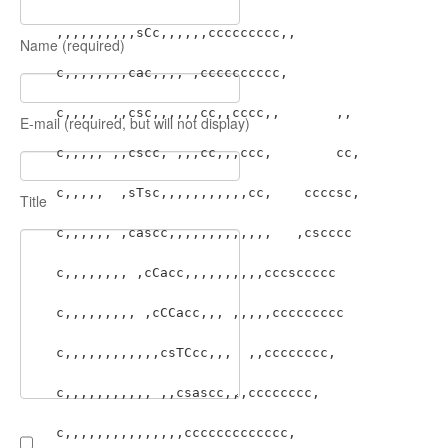
                                                sTTTTTTAAAARTscccssss
sscsscccccccccs,

Name (required)
                                                       ccccsc
ccccc,c,,,,,,cc,

                                                     ,ccccccccc
cc,c,,,,,,,,,,

E-mail (required, but will not display)
                                                    ,ccccccccccc
c,,,,,,,,,,,,,

                                                    ,,,cccccccc
c,,,,,,,,,,,,,,

Title
                                                   ,,,,cc,,,ccss
c,,,,,,,, ,,,,,

                                                   ,,, ,,,,,,,c
c,,,,,,,,, , ,,

                                                ,,,,,,    
,,,,,,,,,,,,,,,,,,, ,,,

                                               ,sasc,,,  ,,,,   
,,,,,,,,,,,,,,,,,,

                                                  cascc,,    
,,,,,,,,,cc,  ,,,,

                                                  sTac,,    
,,,,,,,,,,cc, ,,,,,,
