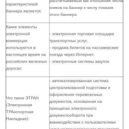
рассчитываемый как отношение числа
характеристикой
кликов на баннер к числу показов
баннера является:
этого баннера
Какие элементы
электронной
- электронная торговая площадка
коммерции
транспортных услуг,
используются в
- продажа билетов на пассажирские
настоящее время на
поезда через Интернет,
российских железных
- электронные системы закупок
дорогах:
- автоматизированная система
централизованной подготовки и
оформления перевозочных
Что такое ЭТРАН
документов, основанная на
(Электронная
принципах электронного
ТРАнспортная
документооборота при
Накладная):
взаимодействии с пользователями
услуг железнодорожного транспорта