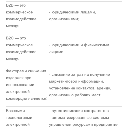
В2В — это
коммерческое
- юридическими лицами,
Юмор
взаимодействие
организациями;
между:
Акции
В2С — это
коммерческое
- юридическими и физическими
Мысли
взаимодействие
лицами;
между:
Языки
Факторами снижения
- снижение затрат на получение
издержек при
маркетинговой информации,
Lietuviškai
использовании
установление контактов, аренду,
электронной
организацию рабочих мест
коммерции являются:
English
Базовыми
- аутентификация контрагентов
технологиями
- автоматизированные системы
Deutsch
электронной
управления ресурсами предприятия