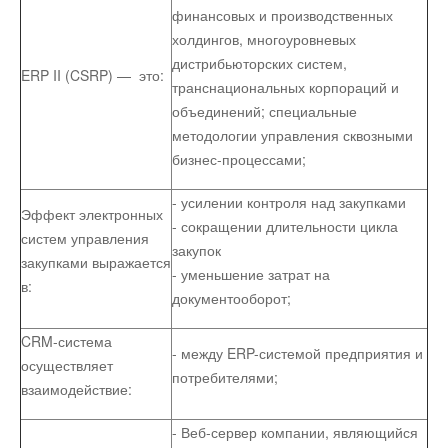
финансовых и производственных
холдингов, многоуровневых
дистрибьюторских систем,
ERP II (CSRP) — это:
транснациональных корпораций и
объединений; специальные
методологии управления сквозными
бизнес-процессами;
- усилении контроля над закупками
Эффект электронных
- сокращении длительности цикла
систем управления
закупок
закупками выражается
- уменьшение затрат на
в:
документооборот;
CRM-система
- между ERP-системой предприятия и
осуществляет
потребителями;
взаимодействие:
- Веб-сервер компании, являющийся