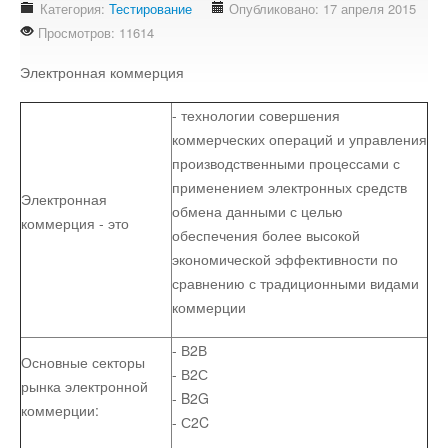
Категория:
Тестирование
Опубликовано: 17 апреля 2015
Стихотворения
Просмотров: 11614
Контакты
Электронная коммерция
Детям
- технологии совершения
коммерческих операций и управления
Информационные технологии
производственными процессами с
применением электронных средств
Электронная
Авто
обмена данными с целью
коммерция - это
обеспечения более высокой
экономической эффективности по
Кино
сравнению с традиционными видами
коммерции
Кулинария
- В2В
Основные секторы
- В2С
Своё дело
рынка электронной
- B2G
коммерции:
- С2C
Это интересно