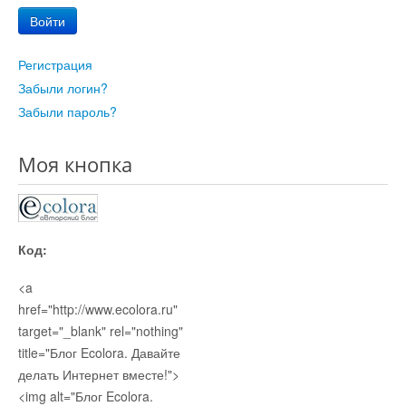
Войти
Регистрация
Забыли логин?
Забыли пароль?
Моя кнопка
Код:
<a
href="http://www.ecolora.ru"
target="_blank" rel="nothing"
title="Блог Ecolora. Давайте
делать Интернет вместе!">
<img alt="Блог Ecolora.